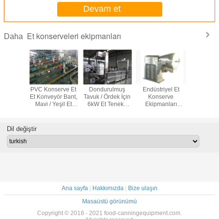
Devam et
Et konserveleri ekipmanları
Daha
apı Eti
PVC Konserve Et
Dondurulmuş
Endüstriyel Et
12.8kw Öğ
erve
Et Konveyör Bant,
Tavuk / Ördek İçin
Konserve
Konse
anları
Mavi / Yeşil Et
6kW Et Teneke
Ekipmanları
Ekipmanı
 Parçacık
Konveyör
Kutu Et Çözme
Yüksek Verimli
Hizmet 
Üretim
Sistemleri
Makinesi
Karıştırma
Kapasiteli 
ttı
Paslanmaz Çelik
/ Gü
Dil değiştir
Gazlı Pişirici
Ana sayfa
|
Hakkımızda
|
Bize ulaşın
Masaüstü görünümü
Copyright © 2018 - 2021 food-canningequipment.com.