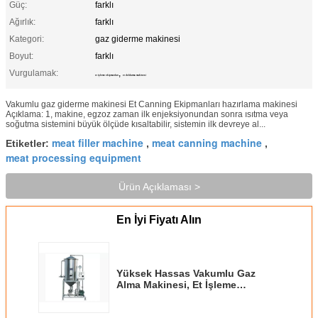
Güç:
farklı
Ağırlık:
farklı
Kategori:
gaz giderme makinesi
Boyut:
farklı
Vurgulamak:
,
et işleme ekipmanları
et doldurma makinesi
Vakumlu gaz giderme makinesi Et Canning Ekipmanları hazırlama makinesi
Açıklama: 1, makine, egzoz zaman ilk enjeksiyonundan sonra ısıtma veya
soğutma sistemini büyük ölçüde kısaltabilir, sistemin ilk devreye al...
meat filler machine
meat canning machine
Etiketler:
,
,
meat processing equipment
Ürün Açıklaması >
En İyi Fiyatı Alın
Yüksek Hassas Vakumlu Gaz
Alma Makinesi, Et İşleme
Ekipmanları Hazırlama Makinesi