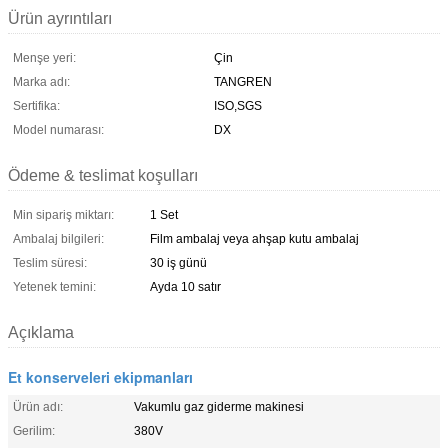
Ürün ayrıntıları
Menşe yeri:
Çin
Marka adı:
TANGREN
Sertifika:
ISO,SGS
Model numarası:
DX
Ödeme & teslimat koşulları
Min sipariş miktarı:
1 Set
Ambalaj bilgileri:
Film ambalaj veya ahşap kutu ambalaj
Teslim süresi:
30 iş günü
Yetenek temini:
Ayda 10 satır
Açıklama
Et konserveleri ekipmanları
Ürün adı:
Vakumlu gaz giderme makinesi
Gerilim:
380V