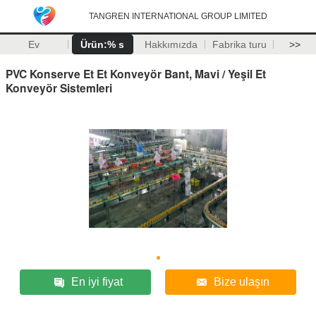
TANGREN INTERNATIONAL GROUP LIMITED
Ev
Ürün:% s
Hakkımızda
Fabrika turu
>>
PVC Konserve Et Et Konveyör Bant, Mavi / Yeşil Et
Konveyör Sistemleri
En iyi fiyat
Bize ulaşın