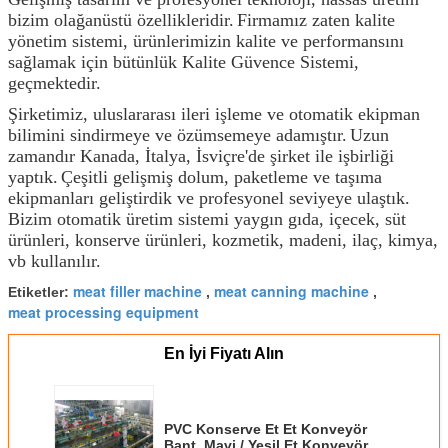
bizim olağanüstü özellikleridir.
Firmamız zaten kalite
yönetim sistemi, ürünlerimizin kalite ve performansını
sağlamak için bütünlük Kalite Güvence Sistemi,
geçmektedir.
Şirketimiz, uluslararası ileri işleme ve otomatik ekipman
bilimini sindirmeye ve özümsemeye adamıştır.
Uzun
zamandır Kanada, İtalya, İsviçre'de şirket ile işbirliği
yaptık.
Çeşitli gelişmiş dolum, paketleme ve taşıma
ekipmanları geliştirdik ve profesyonel seviyeye ulaştık.
Bizim otomatik üretim sistemi yaygın gıda, içecek, süt
ürünleri, konserve ürünleri, kozmetik, madeni, ilaç, kimya,
vb kullanılır.
meat filler machine
meat canning machine
Etiketler:
,
,
meat processing equipment
En İyi Fiyatı Alın
PVC Konserve Et Et Konveyör
Bant, Mavi / Yeşil Et Konveyör