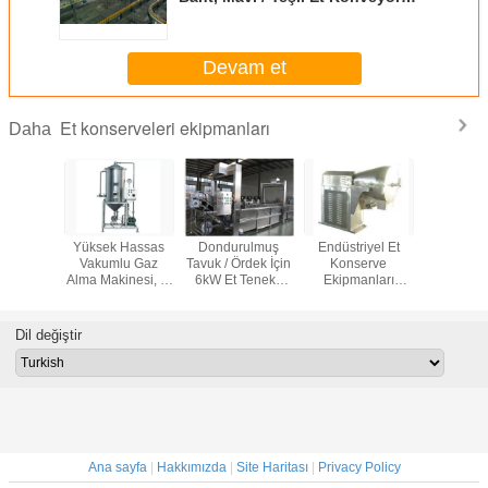
Sistemleri
Devam et
Et konserveleri ekipmanları
Daha
apı Eti
Yüksek Hassas
Dondurulmuş
Endüstriyel Et
12.8kw Öğ
erve
Vakumlu Gaz
Tavuk / Ördek İçin
Konserve
Konse
anları
Alma Makinesi, Et
6kW Et Teneke
Ekipmanları
Ekipmanı
 Parçacık
İşleme
Kutu Et Çözme
Yüksek Verimli
Hizmet 
Üretim
Ekipmanları
Makinesi
Karıştırma
Kapasiteli 
ttı
Hazırlama
Paslanmaz Çelik
/ Gü
Dil değiştir
Makinesi
Gazlı Pişirici
Ana sayfa
|
Hakkımızda
|
Site Haritası
|
Privacy Policy