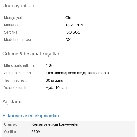
Ürün ayrıntıları
Menşe yeri:
Çin
Marka adı:
TANGREN
Sertifika:
ISO,SGS
Model numarası:
DX
Ödeme & teslimat koşulları
Min sipariş miktarı:
1 Set
Ambalaj bilgileri:
Film ambalaj veya ahşap kutu ambalaj
Teslim süresi:
30 iş günü
Yetenek temini:
Ayda 10 satır
Açıklama
Et konserveleri ekipmanları
Ürün adı:
Konserve et için konveyörler
Gerilim:
230V