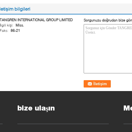
İletişim bilgileri
TANGREN INTERNATIONAL GROUP LIMITED
Sorgunuzu doğrudan bize gön
İlgili kişi:
Miss.
Faks:
86-21
bize ulaşın
Me