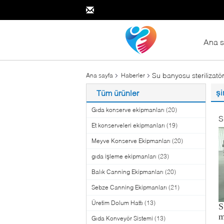
Ana s
Su banyosu sterilizatör 
Ana sayfa
Haberler
şi
Tüm ürünler
Gıda konserve ekipmanları
(20)
S
Et konserveleri ekipmanları
(19)
Meyve Konserve Ekipmanları
(20)
gıda işleme ekipmanları
(23)
Balık Canning Ekipmanları
(20)
Sebze Canning Ekipmanları
(21)
Üretim Dolum Hattı
(13)
S
m
Gıda Konveyör Sistemi
(13)