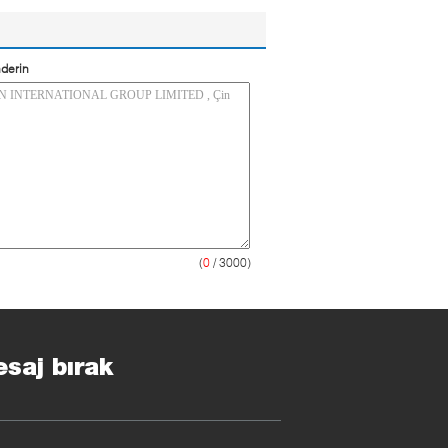
derin
(
0
/ 3000)
saj bırak