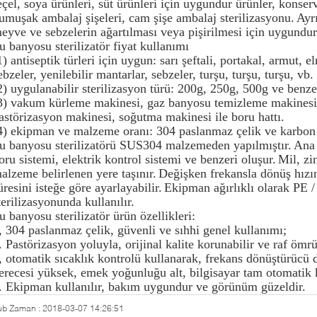
eçel, soya ürünleri, süt ürünleri için uygundur ürünler, kon
umuşak ambalaj şişeleri, cam şişe ambalaj sterilizasyonu.
Ayr
eyve ve sebzelerin ağartılması veya pişirilmesi için uygundur
u banyosu sterilizatör fiyat kullanımı
1) antiseptik türleri için uygun: sarı şeftali, portakal, armut, 
ebzeler, yenilebilir mantarlar, sebzeler, turşu, turşu, turşu, vb.
2) uygulanabilir sterilizasyon türü: 200g, 250g, 500g ve benze
3) vakum kürleme makinesi, gaz banyosu temizleme makinesi
astörizasyon makinesi, soğutma makinesi ile boru hattı.
4) ekipman ve malzeme oranı: 304 paslanmaz çelik ve karbon 
u banyosu sterilizatörü SUS304 malzemeden yapılmıştır.
Ana 
oru sistemi, elektrik kontrol sistemi ve benzeri oluşur.
Mil, zi
alzeme belirlenen yere taşınır.
Değişken frekansla dönüş hızını
üresini isteğe göre ayarlayabilir.
Ekipman ağırlıklı olarak PE / 
terilizasyonunda kullanılır.
u banyosu sterilizatör ürün özellikleri:
, 304 paslanmaz çelik, güvenli ve sıhhi genel kullanımı;
. Pastörizasyon yoluyla, orijinal kalite korunabilir ve raf ömr
, otomatik sıcaklık kontrolü kullanarak, frekans dönüştürücü 
erecesi yüksek, emek yoğunluğu alt, bilgisayar tam otomatik ko
. Ekipman kullanılır, bakım uygundur ve görünüm güzeldir.
ub Zaman : 2018-03-07 14:26:51