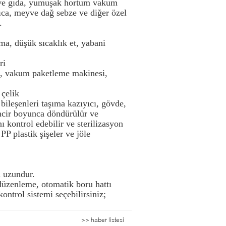
serve gıda, yumuşak hortum vakum
ıca, meyve dağ sebze ve diğer özel
.
elma, düşük sıcaklık et, yabani
ri
, vakum paketleme makinesi,
çelik
bileşenleri taşıma kazıyıcı, gövde,
ncir boyunca döndürülür ve
 kontrol edebilir ve sterilizasyon
PP plastik şişeler ve jöle
ü uzundur.
düzenleme, otomatik boru hattı
ntrol sistemi seçebilirsiniz;
>> haber listesi