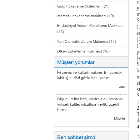
r
Gıda Paketleme Sistemleri
(21)
y
m
otomatik etiketleme makinesi
(19)
S
Endüstriyel Vakum Paketleme Makinası
(
(16)
s
(
Yarı Otomatik Dolum Makinesi
(17)
(
p
Dikey paketleme makinesi
(16)
(
Müşteri yorumları
S
b
İyi servis ve kaliteli makine. Bir sonraki
m
işbirliğini dört gözle bekliyoruz.
s
—— zac
s
S
Olgun üretim hattı, eksiksiz ekipman ve
1
yüksek kalite, misafirperverlik, özenli
2
hizmet
3
—— Mickle
d
4
P
Ben sohbet şimdi