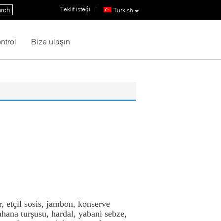
Teklif isteği
|
rch
Turkish
ntrol
Bize ulaşın
r, etçil sosis, jambon, konserve
ahana turşusu, hardal, yabani sebze,