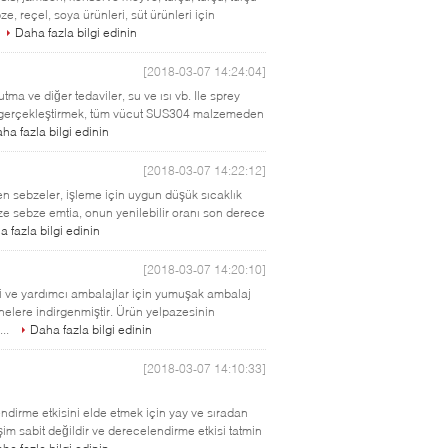
, reçel, soya ürünleri, süt ürünleri için
Daha fazla bilgi edinin
[2018-03-07 14:24:04]
a ve diğer tedaviler, su ve ısı vb. Ile sprey
ttı gerçekleştirmek, tüm vücut SUS304 malzemeden
ha fazla bilgi edinin
[2018-03-07 14:22:12]
en sebzeler, işleme için uygun düşük sıcaklık
aze sebze emtia, onun yenilebilir oranı son derece
 fazla bilgi edinin
[2018-03-07 14:20:10]
i ve yardımcı ambalajlar için yumuşak ambalaj
nelere indirgenmiştir. Ürün yelpazesinin
...
Daha fazla bilgi edinin
[2018-03-07 14:10:33]
ndirme etkisini elde etmek için yay ve sıradan
şim sabit değildir ve derecelendirme etkisi tatmin