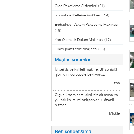
Gıda Paketleme Sistemleri
(21)
otomatik etiketleme makinesi
(19)
Endüstriyel Vakum Paketleme Makinası
(16)
Yarı Otomatik Dolum Makinesi
(17)
Dikey paketleme makinesi
(16)
Müşteri yorumları
İyi servis ve kaliteli makine. Bir sonraki
işbirliğini dört gözle bekliyoruz.
—— zac
Olgun üretim hattı, eksiksiz ekipman ve
yüksek kalite, misafirperverlik, özenli
hizmet
—— Mickle
Ben sohbet şimdi