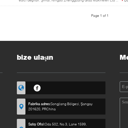
edici değildir. Şimdi, Ningbo Zhengguang Gıda Makineleri Ltd ...
Da
Page 1 of 1
bize ulaşın
Me
Fabrika adres:
Songjiang Bölgesi, Şangay
201620, PRChina
Satış Ofisi:
Oda 502, No.3, Lane 1599,