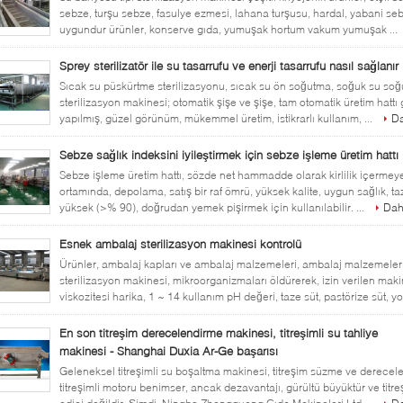
sebze, turşu sebze, fasulye ezmesi, lahana turşusu, hardal, yabani sebze
uygundur ürünler, konserve gıda, yumuşak hortum vakum yumuşak ...
Sprey sterilizatör ile su tasarrufu ve enerji tasarrufu nasıl sağlanır
Sıcak su püskürtme sterilizasyonu, sıcak su ön soğutma, soğuk su soğutm
sterilizasyon makinesi; otomatik şişe ve şişe, tam otomatik üretim ha
yapılmış, güzel görünüm, mükemmel üretim, istikrarlı kullanım, ...
Da
Sebze sağlık indeksini iyileştirmek için sebze işleme üretim hattı
Sebze işleme üretim hattı, sözde net hammadde olarak kirlilik içermey
ortamında, depolama, satış bir raf ömrü, yüksek kalite, uygun sağlık, t
yüksek (>% 90), doğrudan yemek pişirmek için kullanılabilir. ...
Daha
Esnek ambalaj sterilizasyon makinesi kontrolü
Ürünler, ambalaj kapları ve ambalaj malzemeleri, ambalaj malzemeler
sterilizasyon makinesi, mikroorganizmaları öldürerek, izin verilen maki
viskozitesi harika, 1 ~ 14 kullanım pH değeri, taze süt, pastörize süt, yo
En son titreşim derecelendirme makinesi, titreşimli su tahliye
makinesi - Shanghai Duxia Ar-Ge başarısı
Geleneksel titreşimli su boşaltma makinesi, titreşim süzme ve derecele
titreşimli motoru benimser, ancak dezavantajı, gürültü büyüktür ve titre