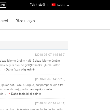
Teklif isteği
|
rch
Turkish
ntrol
Bize ulaşın
[2018-03-07 14:54:59]
ebze işleme üretim hattı. Sebze işleme üretim
mak büyük ölçüde geliştirilmiştir. Çünkü artan
.
Daha fazla bilgi edinin
[2018-03-07 14:29:16]
şeker potu, Chu Cunguo, süt pompası, çift filtre,
satın alınan), pastörize düşük sıcaklık
ör ...
Daha fazla bilgi edinin
[2018-03-07 14:26:51]
sosis, jambon, konserve meyve, turşu, turşu, turşu