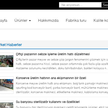
Sea
ayfa
Ürünler
Hakkımızda
Fabrika turu
Kalite ko
rket Haberler
Çiftçi pazarının sebze işleme üretim hattı düzeltmesi
Çiftçilerin pazar meyve ve sebze çöp jargon fenomenini çözmek için s
hattı, sebze pazarına hissi, sebze pazarı ortamında çok fazla çöp azalt
malzeme solunumu kesildikten, doku tahribatından, bakteri kolayca n..
Konserve üretim hattının ana ekipmanının bir özeti
Konserve meyve üretim hattı ana ekipmanı: boş tank çamaşır makinesi, 
spurting kod konveyör bant, çorba konveyör bant, mühürleme makinesi (
sterilizatör, konserve makinesi, etiketleme makinesi, kablolama konvey
Su banyosu sterilizatör kullanımı ve özellikleri
Su banyosu tipi sterilizasyon makinesi çeşitli kriyojenik ürünler, etçil 