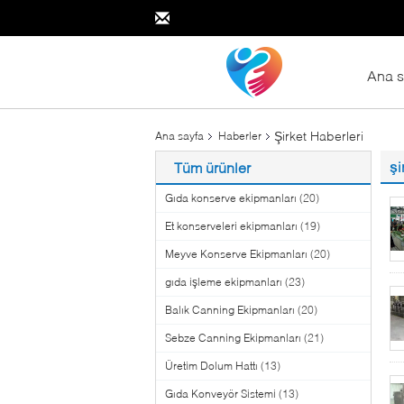
Ana s
Şirket Haberleri
Ana sayfa
Haberler
şi
Tüm ürünler
Gıda konserve ekipmanları
(20)
Et konserveleri ekipmanları
(19)
Meyve Konserve Ekipmanları
(20)
gıda işleme ekipmanları
(23)
Balık Canning Ekipmanları
(20)
Sebze Canning Ekipmanları
(21)
Üretim Dolum Hattı
(13)
Gıda Konveyör Sistemi
(13)