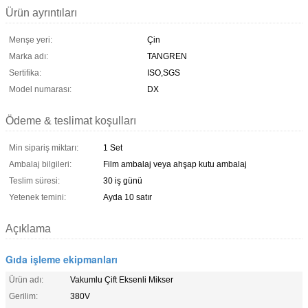
Ürün ayrıntıları
Menşe yeri:
Çin
Marka adı:
TANGREN
Sertifika:
ISO,SGS
Model numarası:
DX
Ödeme & teslimat koşulları
Min sipariş miktarı:
1 Set
Ambalaj bilgileri:
Film ambalaj veya ahşap kutu ambalaj
Teslim süresi:
30 iş günü
Yetenek temini:
Ayda 10 satır
Açıklama
Gıda işleme ekipmanları
Ürün adı:
Vakumlu Çift Eksenli Mikser
Gerilim:
380V