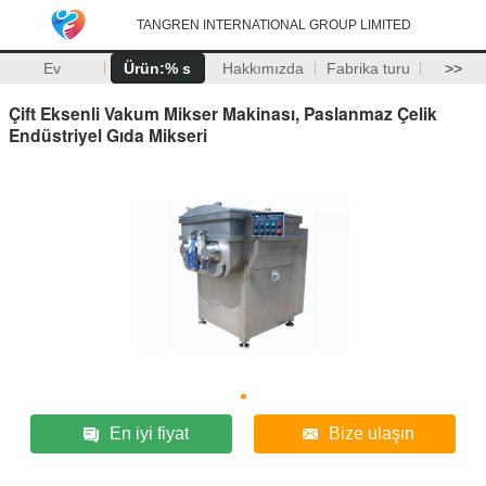
TANGREN INTERNATIONAL GROUP LIMITED
Ev
Ürün:% s
Hakkımızda
Fabrika turu
>>
Çift Eksenli Vakum Mikser Makinası, Paslanmaz Çelik
Endüstriyel Gıda Mikseri
En iyi fiyat
Bize ulaşın