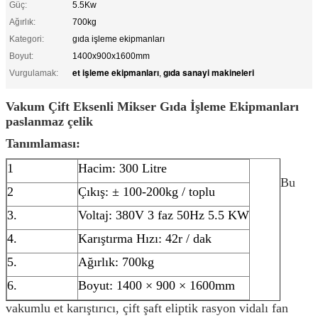
Güç:
5.5Kw
Ağırlık:
700kg
Kategori:
gıda işleme ekipmanları
Boyut:
1400x900x1600mm
et işleme ekipmanları
gıda sanayi makineleri
Vurgulamak:
,
Vakum Çift Eksenli Mikser Gıda İşleme Ekipmanları
paslanmaz çelik
Tanımlaması:
1
Hacim: 300 Litre
Bu
2
Çıkış: ± 100-200kg / toplu
3.
Voltaj: 380V 3 faz 50Hz 5.5 KW
4.
Karıştırma Hızı: 42r / dak
5.
Ağırlık: 700kg
6.
Boyut: 1400 × 900 × 1600mm
vakumlu et karıştırıcı, çift şaft eliptik rasyon vidalı fan