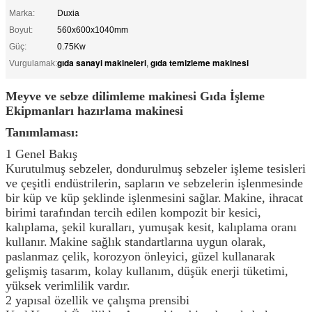
Marka:
Duxia
Boyut:
560x600x1040mm
Güç:
0.75Kw
gıda sanayi makineleri
gıda temizleme makinesi
Vurgulamak:
,
Meyve ve sebze dilimleme makinesi Gıda İşleme
Ekipmanları hazırlama makinesi
Tanımlaması:
1 Genel Bakış
Kurutulmuş sebzeler, dondurulmuş sebzeler işleme tesisleri
ve çeşitli endüstrilerin, sapların ve sebzelerin işlenmesinde
bir küp ve küp şeklinde işlenmesini sağlar.
Makine, ihracat
birimi tarafından tercih edilen kompozit bir kesici,
kalıplama, şekil kuralları, yumuşak kesit, kalıplama oranı
kullanır.
Makine sağlık standartlarına uygun olarak,
paslanmaz çelik, korozyon önleyici, güzel kullanarak
gelişmiş tasarım, kolay kullanım, düşük enerji tüketimi,
yüksek verimlilik vardır.
2 yapısal özellik ve çalışma prensibi