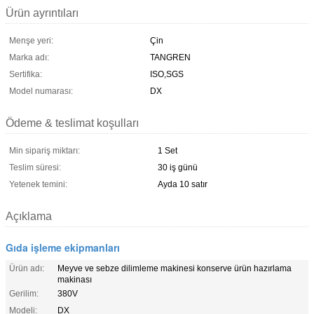
Ürün ayrıntıları
Menşe yeri:
Çin
Marka adı:
TANGREN
Sertifika:
ISO,SGS
Model numarası:
DX
Ödeme & teslimat koşulları
Min sipariş miktarı:
1 Set
Teslim süresi:
30 iş günü
Yetenek temini:
Ayda 10 satır
Açıklama
Gıda işleme ekipmanları
Ürün adı:
Meyve ve sebze dilimleme makinesi konserve ürün hazırlama
makinası
Gerilim:
380V
Modeli:
DX