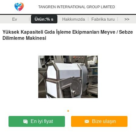
TANGREN INTERNATIONAL GROUP LIMITED
Ev
Ürün:% s
Hakkımızda
Fabrika turu
>>
Yüksek Kapasiteli Gıda İşleme Ekipmanları Meyve / Sebze
Dilimleme Makinesi
En iyi fiyat
Bize ulaşın