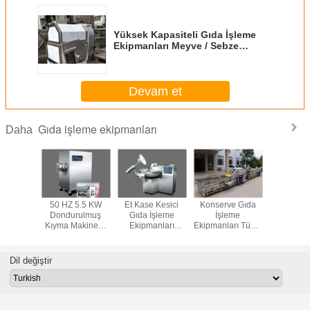
Yüksek Kapasiteli Gıda İşleme
Ekipmanları Meyve / Sebze
Dilimleme Makinesi
Devam et
Gıda işleme ekipmanları
Daha
ksenli
50 HZ 5.5 KW
Et Kase Kesici
Konserve Gıda
Konserv
Mikser
Dondurulmuş
Gıda İşleme
İşleme
İşle
nası,
Kıyma Makinesi,
Ekipmanları
Ekipmanları Tünel
Ekipmanla
az Çelik
Çiğ Et Kıyma Gıda
17.6kw
Konveyör Düşük
Yemeğ
yel Gıda
İşleme Makinaları
Paslanmaz Çelik
Sıcaklık
Porsiyonla
seri
Tencere
Sterilizasyon Hattı
Dil değiştir