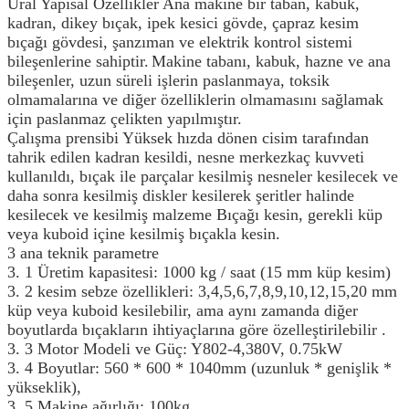
Ural Yapısal Özellikler Ana makine bir taban, kabuk,
kadran, dikey bıçak, ipek kesici gövde, çapraz kesim
bıçağı gövdesi, şanzıman ve elektrik kontrol sistemi
bileşenlerine sahiptir.
Makine tabanı, kabuk, hazne ve ana
bileşenler, uzun süreli işlerin paslanmaya, toksik
olmamalarına ve diğer özelliklerin olmamasını sağlamak
için paslanmaz çelikten yapılmıştır.
Çalışma prensibi Yüksek hızda dönen cisim tarafından
tahrik edilen kadran kesildi, nesne merkezkaç kuvveti
kullanıldı, bıçak ile parçalar kesilmiş nesneler kesilecek ve
daha sonra kesilmiş diskler kesilerek şeritler halinde
kesilecek ve kesilmiş malzeme Bıçağı kesin, gerekli küp
veya kuboid içine kesilmiş bıçakla kesin.
3 ana teknik parametre
3. 1 Üretim kapasitesi: 1000 kg / saat (15 mm küp kesim)
3. 2 kesim sebze özellikleri: 3,4,5,6,7,8,9,10,12,15,20 mm
küp veya kuboid kesilebilir, ama aynı zamanda diğer
boyutlarda bıçakların ihtiyaçlarına göre özelleştirilebilir .
3. 3 Motor Modeli ve Güç: Y802-4,380V, 0.75kW
3. 4 Boyutlar: 560 * 600 * 1040mm (uzunluk * genişlik *
yükseklik),
3. 5 Makine ağırlığı: 100kg