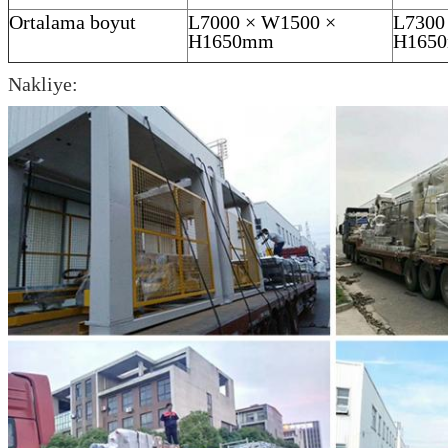
Ortalama boyut
L7000 × W1500 ×
L7300
H1650mm
H165
Nakliye: