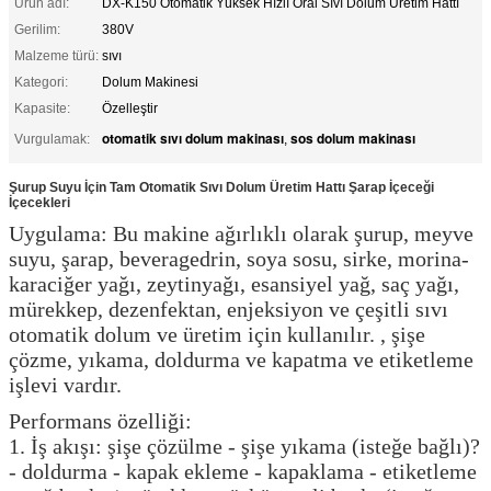
Ürün adı:
DX-K150 Otomatik Yüksek Hızlı Oral Sıvı Dolum Üretim Hattı
Gerilim:
380V
Malzeme türü:
sıvı
Kategori:
Dolum Makinesi
Kapasite:
Özelleştir
otomatik sıvı dolum makinası
sos dolum makinası
Vurgulamak:
,
Şurup Suyu İçin Tam Otomatik Sıvı Dolum Üretim Hattı Şarap İçeceği
İçecekleri
Uygulama: Bu makine ağırlıklı olarak şurup, meyve
suyu, şarap, beveragedrin, soya sosu, sirke, morina-
karaciğer yağı, zeytinyağı, esansiyel yağ, saç yağı,
mürekkep, dezenfektan, enjeksiyon ve çeşitli sıvı
otomatik dolum ve üretim için kullanılır. , şişe
çözme, yıkama, doldurma ve kapatma ve etiketleme
işlevi vardır.
Performans özelliği:
1. İş akışı: şişe çözülme - şişe yıkama (isteğe bağlı)?
- doldurma - kapak ekleme - kapaklama - etiketleme