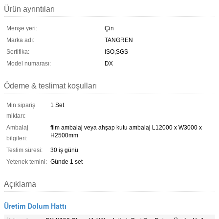
Ürün ayrıntıları
Menşe yeri:
Çin
Marka adı:
TANGREN
Sertifika:
ISO,SGS
Model numarası:
DX
Ödeme & teslimat koşulları
Min sipariş
1 Set
miktarı:
Ambalaj
film ambalaj veya ahşap kutu ambalaj L12000 x W3000 x
H2500mm
bilgileri:
Teslim süresi:
30 iş günü
Yetenek temini:
Günde 1 set
Açıklama
Üretim Dolum Hattı