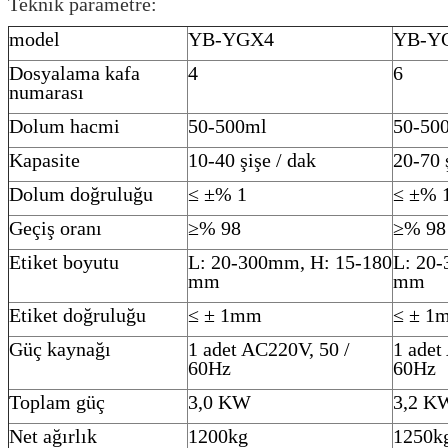
Teknik parametre:
model
YB-YGX4
YB-Y
Dosyalama kafa
4
6
numarası
Dolum hacmi
50-500ml
50-50
Kapasite
10-40 şişe / dak
20-70 
Dolum doğruluğu
≤ ±% 1
≤ ±% 
Geçiş oranı
≥% 98
≥% 98
Etiket boyutu
L: 20-300mm, H: 15-180
L: 20
mm
mm
Etiket doğruluğu
≤ ± 1mm
≤ ± 1
Güç kaynağı
1 adet AC220V, 50 /
1 adet
60Hz
60Hz
Toplam güç
3,0 KW
3,2 K
Net ağırlık
1200kg
1250k