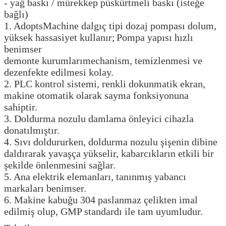
- yağ baskı / mürekkep püskürtmeli baskı (isteğe
bağlı)
1. AdoptsMachine dalgıç tipi dozaj pompası dolum,
yüksek hassasiyet kullanır;
Pompa yapısı hızlı
benimser
demonte kurumlarımechanism, temizlenmesi ve
dezenfekte edilmesi kolay.
2. PLC kontrol sistemi, renkli dokunmatik ekran,
makine otomatik olarak sayma fonksiyonuna
sahiptir.
3. Doldurma nozulu damlama önleyici cihazla
donatılmıştır.
4. Sıvı doldururken, doldurma nozulu şişenin dibine
daldırarak yavaşça yükselir, kabarcıkların etkili bir
şekilde önlenmesini sağlar.
5. Ana elektrik elemanları, tanınmış yabancı
markaları benimser.
6. Makine kabuğu 304 paslanmaz çelikten imal
edilmiş olup, GMP standardı ile tam uyumludur.