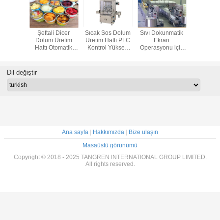
t İçin
Şeftali Dicer
Sıcak Sos Dolum
Sıvı Dokunmatik
Otomatik
nabilir
Dolum Üretim
Üretim Hattı PLC
Ekran
Reçel 
Üretim
Hattı Otomatik
Kontrol Yüksek
Operasyonu için
Makinesi,
ulp Suyu
Tartım ve Dolum
Hassasiyetli ISO
Otomatik Tartım
Sos Sıvı
akinesi
Makinesi
Sertifikası
Dolum Hattı
Dolum Ma
Dil değiştir
Ana sayfa
|
Hakkımızda
|
Bize ulaşın
Masaüstü görünümü
Copyright © 2018 - 2025 TANGREN INTERNATIONAL GROUP LIMITED.
All rights reserved.