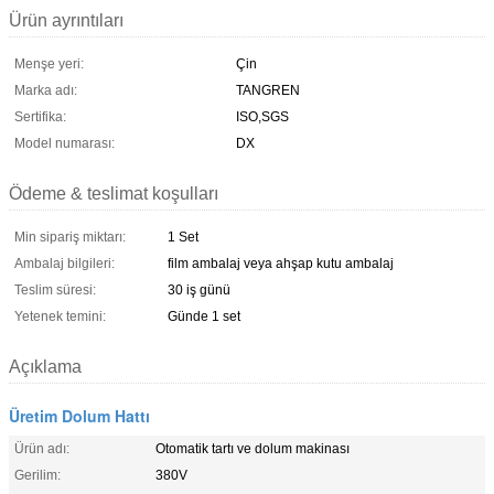
Ürün ayrıntıları
Menşe yeri:
Çin
Marka adı:
TANGREN
Sertifika:
ISO,SGS
Model numarası:
DX
Ödeme & teslimat koşulları
Min sipariş miktarı:
1 Set
Ambalaj bilgileri:
film ambalaj veya ahşap kutu ambalaj
Teslim süresi:
30 iş günü
Yetenek temini:
Günde 1 set
Açıklama
Üretim Dolum Hattı
Ürün adı:
Otomatik tartı ve dolum makinası
Gerilim:
380V