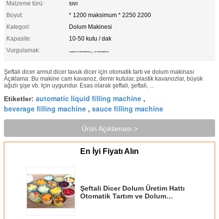
Malzeme türü:
sıvı
Boyut:
* 1200 maksimum * 2250 2200
Kategori:
Dolum Makinesi
Kapasite:
10-50 kutu / dak
Vurgulamak:
,
otomatik sıvı dolum makinası
sos dolum makinası
Şeftali dicer armut dicer tavuk dicer için otomatik tartı ve dolum makinası
Açıklama: Bu makine cam kavanoz, demir kutular, plastik kavanozlar, büyük
ağızlı şişe vb. Için uygundur. Esas olarak şeftali, şeftali, ...
automatic liquid filling machine
Etiketler:
,
beverage filling machine
sauce filling machine
,
Ürün Açıklaması >
En İyi Fiyatı Alın
Şeftali Dicer Dolum Üretim Hattı
Otomatik Tartım ve Dolum
Makinesi