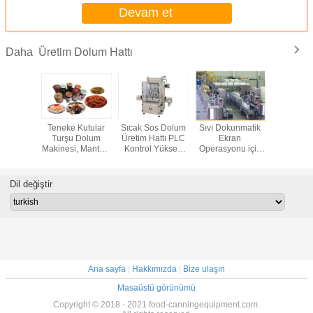
Devam et
Üretim Dolum Hattı
Daha
t İçin
Teneke Kutular
Sıcak Sos Dolum
Sıvı Dokunmatik
Otomatik
nabilir
Turşu Dolum
Üretim Hattı PLC
Ekran
Reçel 
Üretim
Makinesi, Mantar /
Kontrol Yüksek
Operasyonu için
Makinesi,
ulp Suyu
Balık Sosu Dolum
Hassasiyetli ISO
Otomatik Tartım
Sos Sıvı
akinesi
Makinası
Sertifikası
Dolum Hattı
Dolum Ma
Dil değiştir
Ana sayfa
|
Hakkımızda
|
Bize ulaşın
Masaüstü görünümü
Copyright © 2018 - 2021 food-canningequipment.com.