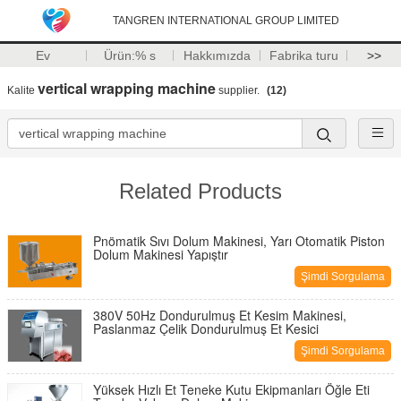
TANGREN INTERNATIONAL GROUP LIMITED
Ev
Ürün:% s
Hakkımızda
Fabrika turu
>>
vertical wrapping machine
Kalite
supplier.
(12)
Related Products
Pnömatik Sıvı Dolum Makinesi, Yarı Otomatik Piston
Dolum Makinesi Yapıştır
Şimdi Sorgulama
380V 50Hz Dondurulmuş Et Kesim Makinesi,
Paslanmaz Çelik Dondurulmuş Et Kesici
Şimdi Sorgulama
Yüksek Hızlı Et Teneke Kutu Ekipmanları Öğle Eti