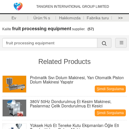
TANGREN INTERNATIONAL GROUP LIMITED
Ev
Ürün:% s
Hakkımızda
Fabrika turu
>>
fruit processing equipment
Kalite
supplier.
(57)
Related Products
Pnömatik Sıvı Dolum Makinesi, Yarı Otomatik Piston
Dolum Makinesi Yapıştır
Şimdi Sorgulama
380V 50Hz Dondurulmuş Et Kesim Makinesi,
Paslanmaz Çelik Dondurulmuş Et Kesici
Şimdi Sorgulama
Yüksek Hızlı Et Teneke Kutu Ekipmanları Öğle Eti