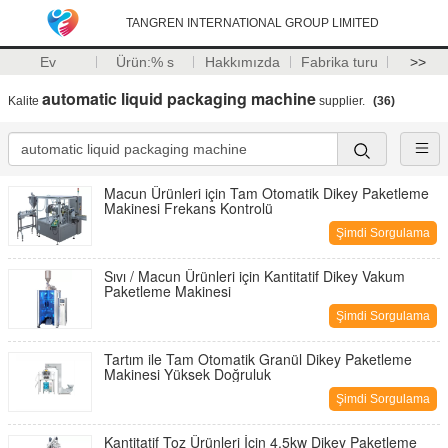
TANGREN INTERNATIONAL GROUP LIMITED
Ev
Ürün:% s
Hakkımızda
Fabrika turu
>>
automatic liquid packaging machine
Kalite
supplier.
(36)
Macun Ürünleri için Tam Otomatik Dikey Paketleme
Makinesi Frekans Kontrolü
Şimdi Sorgulama
Sıvı / Macun Ürünleri için Kantitatif Dikey Vakum
Paketleme Makinesi
Şimdi Sorgulama
Tartım ile Tam Otomatik Granül Dikey Paketleme
Makinesi Yüksek Doğruluk
Şimdi Sorgulama
Kantitatif Toz Ürünleri İçin 4.5kw Dikey Paketleme