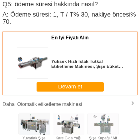
Q5: ödeme süresi hakkında nasıl?
A: Ödeme süresi: 1, T / T% 30, nakliye öncesi%
70.
En İyi Fiyatı Alın
Yüksek Hızlı Islak Tutkal
Etiketleme Makinesi, Şişe Etiket
Etiketleme Makinesi
Devam et
Otomatik etiketleme makinesi
Daha
Yuvarlak Şişe
Kare Gıda Yağı
Şişe Kapağı / Alt
Yuvarlak