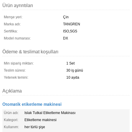
Ürün ayrıntıları
Menşe yeri:
Çin
Marka adı:
TANGREN
Sertifika:
ISO,SGS
Model numarası:
DX
Ödeme & teslimat koşulları
Min sipariş miktarı:
1 Set
Teslim süresi:
30 iş günü
Yetenek temini:
10 ayda
Açıklama
Otomatik etiketleme makinesi
Ürün adı:
Islak Tutkal Etiketleme Makinası
Kategori:
Etiketleme makinesi
Kullanım:
her türlü şişe