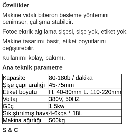
Özellikler
Makine vidalı biberon besleme yöntemini
benimser, çalışma stabildir.
Fotoelektrik algılama şişesi, şişe yok, etiket yok.
Makine tasarımı basit, etiket boyutlarını
değiştirebilir.
Kullanımı kolay, bakımı.
Ana teknik parametre
Kapasite
80-180b / dakika
Şişe çapı aralığı
45-75mm
Etiket boyutu
H: 40-80mm L: 110-220mm
Voltaj
380V, 50HZ
Güç
1.5kw
Sıkıştırılmış hava
4-6kgs * 18L
Makina ağırlığı
500kg
S & C